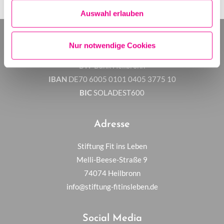
u
Auswahl erlauben
s
w
a
Spendenkonto
Nur notwendige Cookies
h
l
BW-Bank Heilbronn
IBAN
DE70 6005 0101 0405 3775 10
BIC
SOLADEST600
Adresse
Stiftung Fit ins Leben
Melli-Beese-Straße 9
74074 Heilbronn
info@stiftung-fitinsleben.de
Social Media